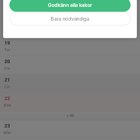
Godkänn alla kakor
17
Tis
Bara nödvändiga
18
Ons
19
Tor
20
Fre
21
Lör
22
Sön
v.48
23
Mån