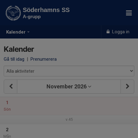
Söderhamns SS
A-grupp
Logga in
Kalender
Kalender
Gå till idag
|
Prenumerera
November 2026
1
Sön
v.45
2
Mån