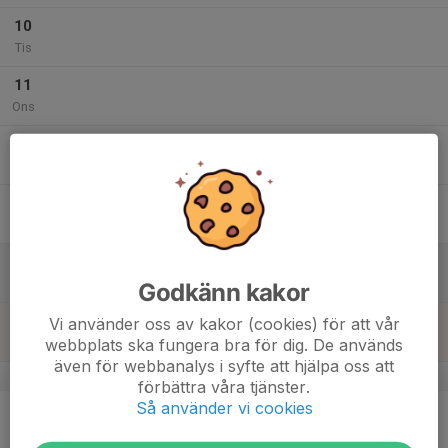
10
Tis
11
Ons
12
Tor
13
Fre
14
Lör
Godkänn kakor
15
Vi använder oss av kakor (cookies) för att vår
webbplats ska fungera bra för dig. De används
Sön
även för webbanalys i syfte att hjälpa oss att
v.47
förbättra våra tjänster.
Så använder vi cookies
16
Mån