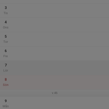
3
Tis
4
Ons
5
Tor
6
Fre
7
Lör
8
Sön
v.46
9
Mån