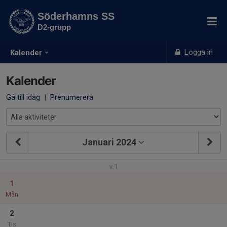
Söderhamns SS
D2-grupp
Logga in
Kalender
Kalender
Gå till idag
|
Prenumerera
Januari 2024
v.1
1
Mån
2
Tis