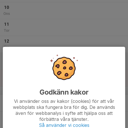
10
Ons
11
Tor
12
Fre
13
Lör
14
Sön
Godkänn kakor
v.3
15
18:00
Träning D2
Vi använder oss av kakor (cookies) för att vår
19:00
Mån
Aquarena Hällåsen
webbplats ska fungera bra för dig. De används
även för webbanalys i syfte att hjälpa oss att
16
förbättra våra tjänster.
Tis
Så använder vi cookies