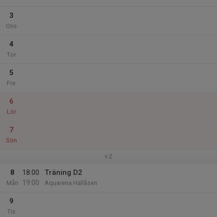
3
Ons
4
Tor
5
Fre
6
Lör
7
Sön
v.2
8
18:00
Träning D2
19:00
Mån
Aquarena Hällåsen
9
Tis