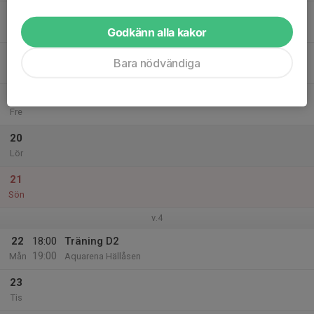
17
Ons
Godkänn alla kakor
18
Bara nödvändiga
Tor
19
Fre
20
Lör
21
Sön
v.4
22
18:00
Träning D2
19:00
Mån
Aquarena Hällåsen
23
Tis