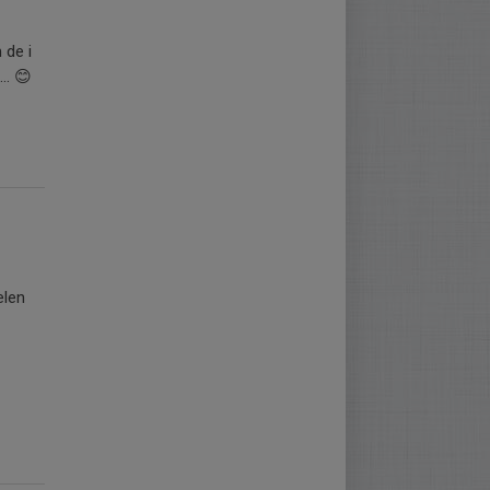
 de i
n… 😊
elen