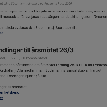
rligt gäng Söderhamnssimmare på Aquarena Race 2026
är äntligen här och vi får njuta av solens varma strålar igen, även om
all mestadels får avnjutas i bassängen när de skiner igenom fönstre
simskola avslutas den 3 och 4 maj. Stort tack till...
er
dlingar till årsmötet 26/3
mar, 11:27
0 kommentarer
ommer en påminnelse om årsmötet
torsdag 26/3 kl 18.00
i Vinterd
keyhallen). Alla medlemmar i Söderhamns simsällskap är hjärtligt
na. Föreningen bjuder på fika.
ngar till årsmötet:
amhetsberä...
er