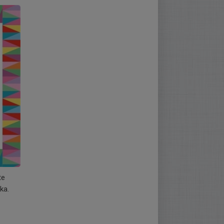
te
ka.