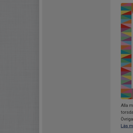
Alla 
torsda
Övrig
Läs m