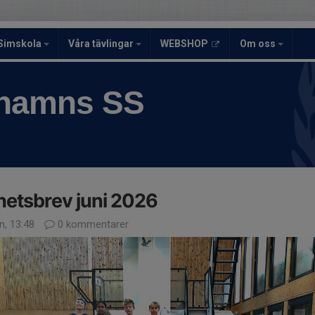
Simskola
Våra tävlingar
WEBSHOP
Om oss
hamns SS
etsbrev juni 2026
n, 13:48
0 kommentarer