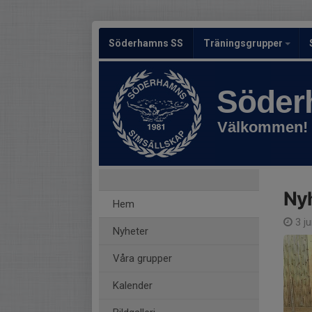
Söderhamns SS
Träningsgrupper
Söder
Välkommen!
Nyh
Hem
3 ju
Nyheter
Våra grupper
Kalender