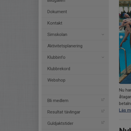
Bildgalleri
Dokument
Kontakt
Simskolan
Aktivitetsplanering
Klubbinfo
Klubbrekord
Webshop
Nu har
åtagan
Bli medlem
betaln
Läs m
Resultat tävlingar
Guldjaktstider
Nyh