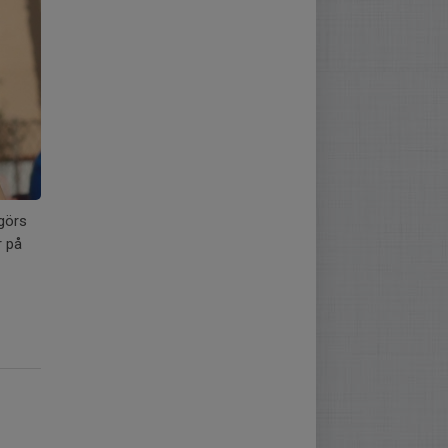
 görs
r på