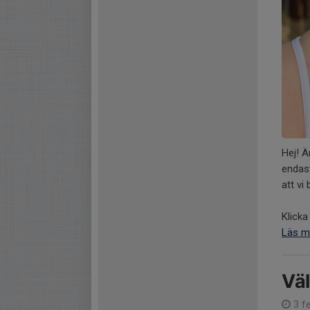
Hej! Ä
endast
att v
Klicka 
Läs m
Vä
3 fe