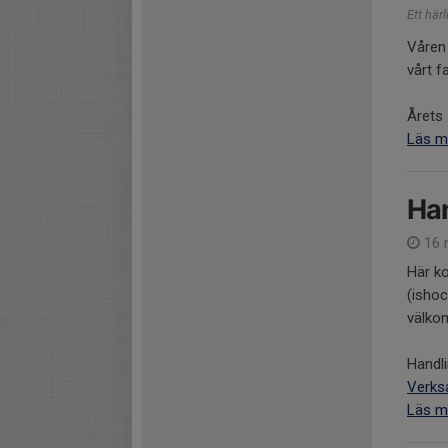
Ett hä
Våren 
vårt f
Årets 
Läs m
Han
16 
Här k
(ishoc
välkom
Handli
Verks
Läs m