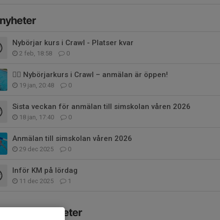
 nyheter
Nybörjar kurs i Crawl - Platser kvar
2 feb, 18:58
0
🏊‍♂️ Nybörjarkurs i Crawl – anmälan är öppen!
19 jan, 20:48
0
Sista veckan för anmälan till simskolan våren 2026
18 jan, 17:40
0
Anmälan till simskolan våren 2026
29 dec 2025
0
Inför KM på lördag
11 dec 2025
1
mande aktiviteter