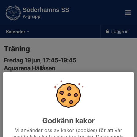
Söderhamns SS
A-grupp
Logga in
Kalender
Träning
Fredag 19 jun, 17:45-19:45
Aquarena Hällåsen
Samling: 17:45
Godkänn kakor
Vi använder oss av kakor (cookies) för att vår
webbplats ska fungera bra för dig. De används